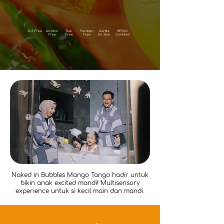
SLS Free
Alcohol
Tear
Paraben
Gentle
BPOM
Free
Free
Free
for Skin
Certified
Naked in Bubbles Mango Tango hadir untuk
bikin anak excited mandi! Multisensory
experience untuk si kecil main dan mandi.