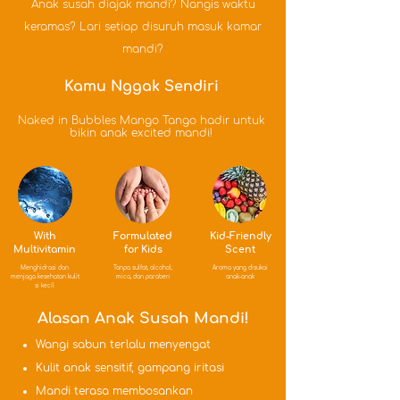
Anak susah diajak mandi? Nangis waktu
keramas? Lari setiap disuruh masuk kamar
mandi?
Kamu Nggak Sendiri
Naked in Bubbles Mango Tango hadir untuk
bikin anak excited mandi!
With
Formulated
Kid-Friendly
Multivitamin
for Kids
Scent
Menghidrasi dan
Tanpa sulfat, alcohol,
Aroma yang disukai
menjaga kesehatan kulit
mica, dan paraben
anak-anak
si kecil
Alasan Anak Susah Mandi!
Wangi sabun terlalu menyengat​​
Kulit anak sensitif, gampang iritasi
Mandi terasa membosankan