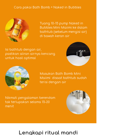
Cara pakai Bath Bomb + Naked in Bubbles
Tuang 10-15 pump Naked in
Bubbles Mini Maiimi ke dalam
bathtub (sebelum mengisi air)
di bawah keran air
Isi bathtub dengan air,
pastikan aliran airnya kencang
untuk hasil optimal
Masukan Bath Bomb Mini
Maiimi disaat bathtub sudah
terisi dengan air
Nikmati pengalaman berendam
tak terlupakan selama 15-20
menit
Lengkapi ritual mandi