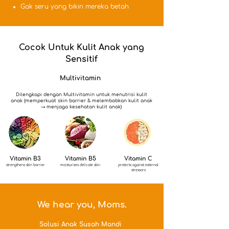
Gak seru yang bikin mereka betah
Cocok Untuk Kulit Anak yang
Sensitif
Multivitamin
Dilengkapi dengan Multivitamin untuk menutrisi kulit
anak (memperkuat skin barrier & melembabkan kulit anak
→ menjaga kesehatan kulit anak)
Vitamin B3
Vitamin B5
Vitamin C
strengthens skin barrier
moisturizes delicate skin
protects against external
stressors
We hear you, Moms.
Solusi Anak Susah Mandi