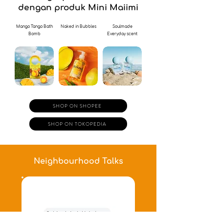
dengan produk Mini Maiimi
Mango Tango Bath
Naked in Bubbles
Soulmade
Bomb
Everyday scent
SHOP ON SHOPEE
SHOP ON TOKOPEDIA
Neighbourhood Talks