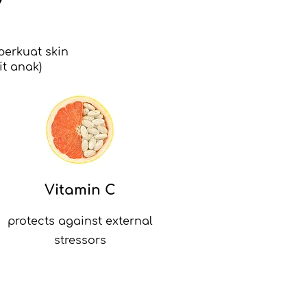
perkuat skin
t anak)
Vitamin C
protects against external
stressors