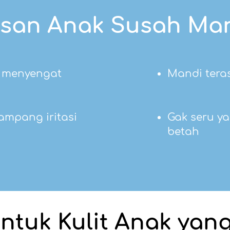
asan Anak Susah Man
 menyengat​​
Mandi ter
gampang iritasi
Gak seru ya
betah
tuk Kulit Anak yang