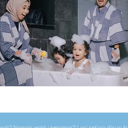
ndi? Nangis waktu keramas? Lari setiap disur