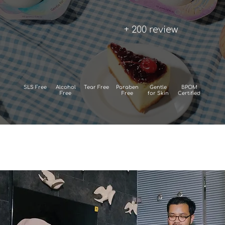
+ 200 review
SLS Free
Alcohol
Tear Free
Paraben
Gentle
BPOM
Free
Free
for Skin
Certified