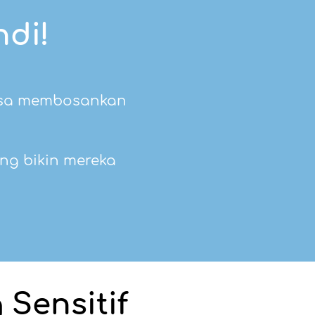
di!
asa membosankan
ng bikin mereka
 Sensitif