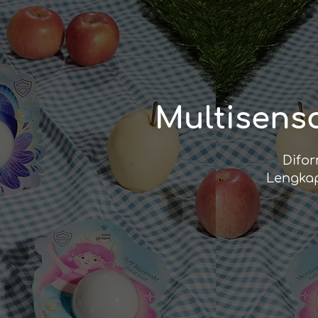
Multisens
Difor
Lengkap