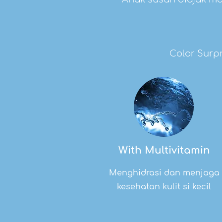
Color Surpr
With Multivitamin
Menghidrasi dan menjaga
kesehatan kulit si kecil