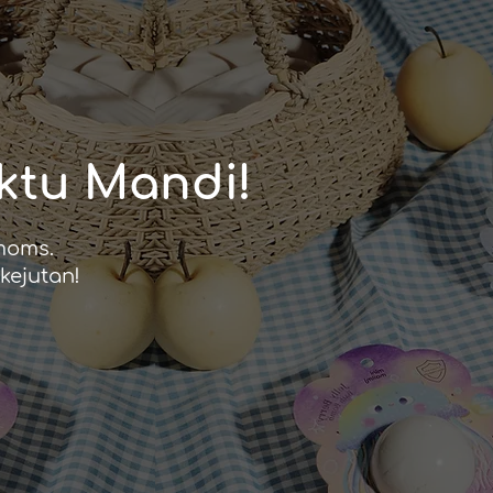
ktu Mandi!
 moms.
kejutan!