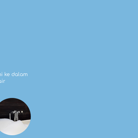
mi ke dalam
ir