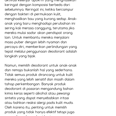
aktivasi kelenjar apokrin yang menghasilkan 
keringat dengan komposisi berbeda dari 
sebelumnya. Keringat ini, ketika bercampur 
dengan bakteri di permukaan kulit, 
menghasilkan bau yang kurang sedap. Anak-
anak yang baru menghadapi perubahan ini 
sering kali merasa canggung, terutama jika 
mereka mulai sadar akan pendapat orang 
lain. Untuk membantu mereka menjalani 
masa puber dengan lebih nyaman dan 
percaya diri, memberikan perlindungan yang 
tepat melalui penggunaan deodorant adalah 
langkah yang bijak.
Namun, memilih deodorant untuk anak-anak 
dan remaja bukanlah hal yang sederhana. 
Tidak semua produk dirancang untuk kulit 
mereka yang lebih sensitif dan masih dalam 
tahap perkembangan. Banyak produk 
deodorant di pasaran mengandung bahan 
kimia keras seperti alkohol atau pewangi 
sintetis yang dapat menyebabkan iritasi 
atau bahkan reaksi alergi pada kulit muda. 
Oleh karena itu, penting untuk memilih 
produk yang tidak hanya efektif tetapi juga 