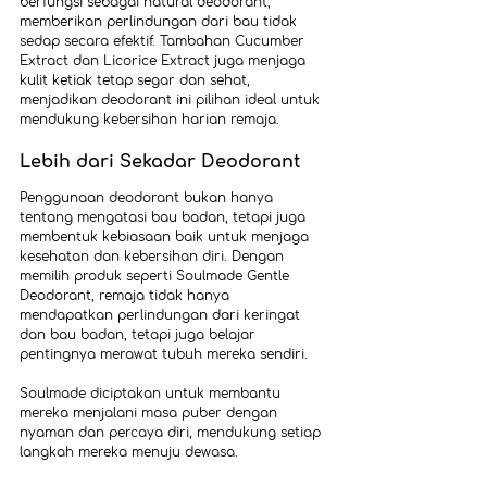
berfungsi sebagai natural deodorant, 
memberikan perlindungan dari bau tidak 
sedap secara efektif. Tambahan Cucumber 
Extract dan Licorice Extract juga menjaga 
kulit ketiak tetap segar dan sehat, 
menjadikan deodorant ini pilihan ideal untuk 
mendukung kebersihan harian remaja.
Lebih dari Sekadar Deodorant
Penggunaan deodorant bukan hanya 
tentang mengatasi bau badan, tetapi juga 
membentuk kebiasaan baik untuk menjaga 
kesehatan dan kebersihan diri. Dengan 
memilih produk seperti Soulmade Gentle 
Deodorant, remaja tidak hanya 
mendapatkan perlindungan dari keringat 
dan bau badan, tetapi juga belajar 
pentingnya merawat tubuh mereka sendiri.
Soulmade diciptakan untuk membantu 
mereka menjalani masa puber dengan 
nyaman dan percaya diri, mendukung setiap 
langkah mereka menuju dewasa.