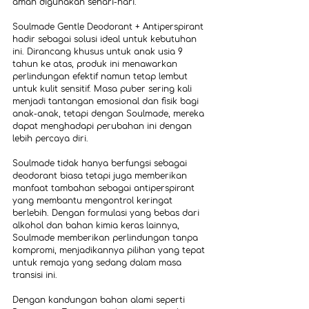
aman digunakan sehari-hari.
Soulmade Gentle Deodorant + Antiperspirant 
hadir sebagai solusi ideal untuk kebutuhan 
ini. Dirancang khusus untuk anak usia 9 
tahun ke atas, produk ini menawarkan 
perlindungan efektif namun tetap lembut 
untuk kulit sensitif. Masa puber sering kali 
menjadi tantangan emosional dan fisik bagi 
anak-anak, tetapi dengan Soulmade, mereka 
dapat menghadapi perubahan ini dengan 
lebih percaya diri.
Soulmade tidak hanya berfungsi sebagai 
deodorant biasa tetapi juga memberikan 
manfaat tambahan sebagai antiperspirant 
yang membantu mengontrol keringat 
berlebih. Dengan formulasi yang bebas dari 
alkohol dan bahan kimia keras lainnya, 
Soulmade memberikan perlindungan tanpa 
kompromi, menjadikannya pilihan yang tepat 
untuk remaja yang sedang dalam masa 
transisi ini.
Dengan kandungan bahan alami seperti 