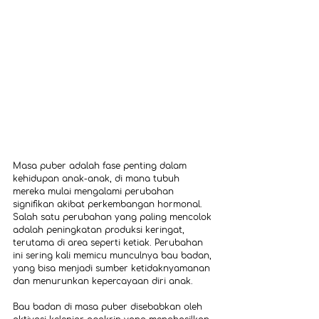
Masa puber adalah fase penting dalam 
kehidupan anak-anak, di mana tubuh 
mereka mulai mengalami perubahan 
signifikan akibat perkembangan hormonal. 
Salah satu perubahan yang paling mencolok 
adalah peningkatan produksi keringat, 
terutama di area seperti ketiak. Perubahan 
ini sering kali memicu munculnya bau badan, 
yang bisa menjadi sumber ketidaknyamanan 
dan menurunkan kepercayaan diri anak.
Bau badan di masa puber disebabkan oleh 