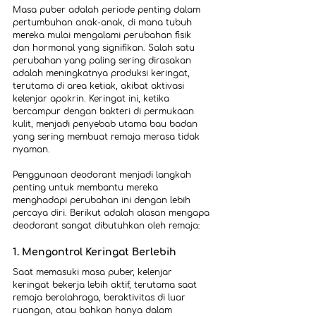
Masa puber adalah periode penting dalam 
pertumbuhan anak-anak, di mana tubuh 
mereka mulai mengalami perubahan fisik 
dan hormonal yang signifikan. Salah satu 
perubahan yang paling sering dirasakan 
adalah meningkatnya produksi keringat, 
terutama di area ketiak, akibat aktivasi 
kelenjar apokrin. Keringat ini, ketika 
bercampur dengan bakteri di permukaan 
kulit, menjadi penyebab utama bau badan 
yang sering membuat remaja merasa tidak 
nyaman.
Penggunaan deodorant menjadi langkah 
penting untuk membantu mereka 
menghadapi perubahan ini dengan lebih 
percaya diri. Berikut adalah alasan mengapa 
deodorant sangat dibutuhkan oleh remaja:
1. Mengontrol Keringat Berlebih
Saat memasuki masa puber, kelenjar 
keringat bekerja lebih aktif, terutama saat 
remaja berolahraga, beraktivitas di luar 
ruangan, atau bahkan hanya dalam 