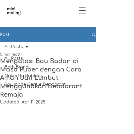
Post
All Posts
5 min read
All Posts
Mengatasi Bau Badan di
Bath Bomb
Masa Puber dengan Cara
Naked In Bubbles
Aman dan Lembut
Soulmade Gentle Deodorant
Menggunakan Deodorant
Remaja
Updated:
Apr 11, 2025