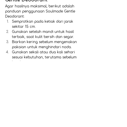
Gentle Deodorant
Agar hasilnya maksimal, berikut adalah 
panduan penggunaan Soulmade Gentle 
Deodorant:
Semprotkan pada ketiak dari jarak 
sekitar 15 cm.
Gunakan setelah mandi untuk hasil 
terbaik, saat kulit bersih dan segar.
Biarkan kering sebelum mengenakan 
pakaian untuk menghindari noda.
Gunakan sekali atau dua kali sehari 
sesuai kebutuhan, terutama sebelum 
beraktivitas intens.
Tips Memilih Deodorant yang 
Tepat untuk Remaja
Memilih deodorant yang cocok untuk remaja 
memerlukan perhatian khusus. Berikut 
beberapa hal yang perlu dipertimbangkan:
Pilih Formula LembutPastikan produk 
bebas dari bahan berbahaya seperti 
alkohol atau paraben yang dapat 